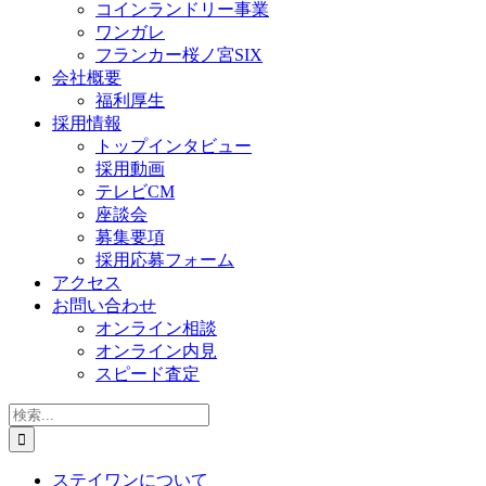
コインランドリー事業
ワンガレ
フランカー桜ノ宮SIX
会社概要
福利厚生
採用情報
トップインタビュー
採用動画
テレビCM
座談会
募集要項
採用応募フォーム
アクセス
お問い合わせ
オンライン相談
オンライン内見
スピード査定
検
索
…
ステイワンについて