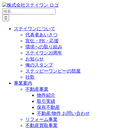
Skip
to
検
content
索
…
ステイワンについて
代表者あいさつ
宣伝・PR・応援
環境への取り組み
ステイワン20周年
お知らせ
俺のスタンプ
ステッピーワンピーの部屋
社歌
事業案内
不動産事業
物件紹介
取引実績
保有不動産
不動産/物件 お問い合わせ
リフォーム事業
不動産買取事業