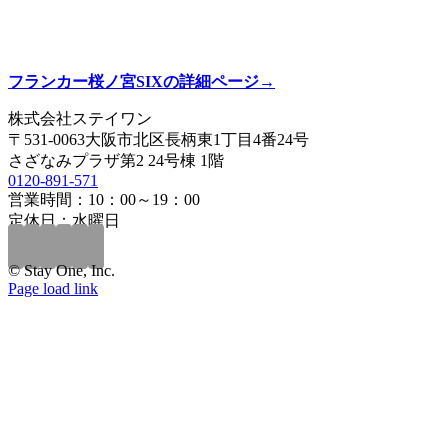
フランカー桜ノ宮SIXの詳細ページ→
株式会社ステイワン
〒531-0063大阪市北区長柄東1丁目4番24号
さざなみプラザ第2 24号棟 1階
0120-891-571
営業時間：10：00～19：00
定休日：水曜日
© Stay One, Inc.
Page load link
Go
to
Top